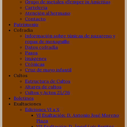
Grupo de metales «Semper in Amicitia»
Cartelería
Atención al hermano
Contacto
Patrimonio
Cofradía
Información sobre túnicas de nazareno y
ropas de monaguillo
Datos cofradía
Pasos
Imágenes
Crónicas
Cruz de mayo infantil
Cultos
Estructura de Cultos
Altares de cultos
Cultos y Actos 25/26
Boletines
Exaltaciones
Ediciones VI a X
VI Exaltación: D. Antonio José Moreno
Plaza
VII Exaltación: D. Ángel Luis Benitez