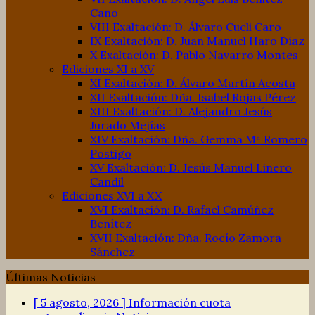
Cano
VIII Exaltación: D. Álvaro Cueli Caro
IX Exaltación: D. Juan Manuel Haro Díaz
X Exaltación: D. Pablo Navarro Montes
Ediciones XI a XV
XI Exaltación: D. Álvaro Martín Acosta
XII Exaltación: Dña. Isabel Rojas Pérez
XIII Exaltación: D. Alejandro Jesús
Jurado Mejías
XIV Exaltación: Dña. Gemma Mª Romero
Postigo
XV Exaltación: D. Jesús Manuel Linero
Candil
Ediciones XVI a XX
XVI Exaltación: D. Rafael Camúñez
Benítez
XVII Exaltación: Dña. Rocío Zamora
Sánchez
Últimas Noticias
[ 5 agosto, 2026 ]
Información cuota