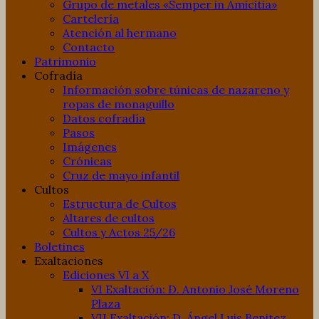
Grupo de metales «Semper in Amicitia»
Cartelería
Atención al hermano
Contacto
Patrimonio
Cofradía
Información sobre túnicas de nazareno y
ropas de monaguillo
Datos cofradía
Pasos
Imágenes
Crónicas
Cruz de mayo infantil
Cultos
Estructura de Cultos
Altares de cultos
Cultos y Actos 25/26
Boletines
Exaltaciones
Ediciones VI a X
VI Exaltación: D. Antonio José Moreno
Plaza
VII Exaltación: D. Ángel Luis Benitez