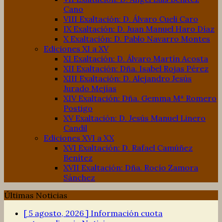
Cano
VIII Exaltación: D. Álvaro Cueli Caro
IX Exaltación: D. Juan Manuel Haro Díaz
X Exaltación: D. Pablo Navarro Montes
Ediciones XI a XV
XI Exaltación: D. Álvaro Martín Acosta
XII Exaltación: Dña. Isabel Rojas Pérez
XIII Exaltación: D. Alejandro Jesús
Jurado Mejías
XIV Exaltación: Dña. Gemma Mª Romero
Postigo
XV Exaltación: D. Jesús Manuel Linero
Candil
Ediciones XVI a XX
XVI Exaltación: D. Rafael Camúñez
Benítez
XVII Exaltación: Dña. Rocío Zamora
Sánchez
Últimas Noticias
[ 5 agosto, 2026 ]
Información cuota