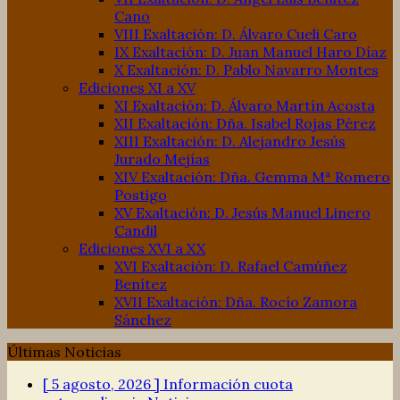
Cano
VIII Exaltación: D. Álvaro Cueli Caro
IX Exaltación: D. Juan Manuel Haro Díaz
X Exaltación: D. Pablo Navarro Montes
Ediciones XI a XV
XI Exaltación: D. Álvaro Martín Acosta
XII Exaltación: Dña. Isabel Rojas Pérez
XIII Exaltación: D. Alejandro Jesús
Jurado Mejías
XIV Exaltación: Dña. Gemma Mª Romero
Postigo
XV Exaltación: D. Jesús Manuel Linero
Candil
Ediciones XVI a XX
XVI Exaltación: D. Rafael Camúñez
Benítez
XVII Exaltación: Dña. Rocío Zamora
Sánchez
Últimas Noticias
[ 5 agosto, 2026 ]
Información cuota