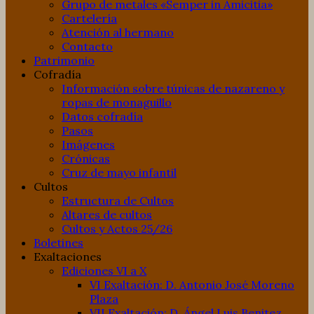
Grupo de metales «Semper in Amicitia»
Cartelería
Atención al hermano
Contacto
Patrimonio
Cofradía
Información sobre túnicas de nazareno y
ropas de monaguillo
Datos cofradía
Pasos
Imágenes
Crónicas
Cruz de mayo infantil
Cultos
Estructura de Cultos
Altares de cultos
Cultos y Actos 25/26
Boletines
Exaltaciones
Ediciones VI a X
VI Exaltación: D. Antonio José Moreno
Plaza
VII Exaltación: D. Ángel Luis Benitez