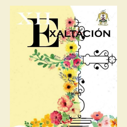
TICIAS
Solemne Función, Triduo y Besamanos en Honor
]
ísima del Carmen 2026
CULTOS
Información cuota extraordinaria
 ]
NOTICIAS