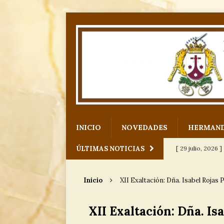
INICIO
NOVEDADES
HERMAN
ÚLTIMAS NOTICIAS
[ 29 julio, 2026 ]
para Nuestro
Inicio
XII Exaltación: Dña. Isabel Rojas 
[ 12 julio, 2026 ]
XII Exaltación: Dña. Is
[ 6 julio, 2026 ]