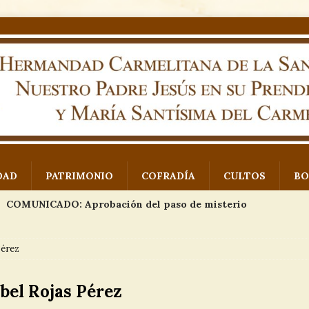
DAD
PATRIMONIO
COFRADÍA
CULTOS
BO
COMUNICADO: Aprobación del paso de misterio
 Padre Jesús en su Prendimiento
NOTICIAS
Pérez
Exposición proyecto paso de misterio
EVENTOS
abel Rojas Pérez
Imágenes VII Concurso de fotografía Monte