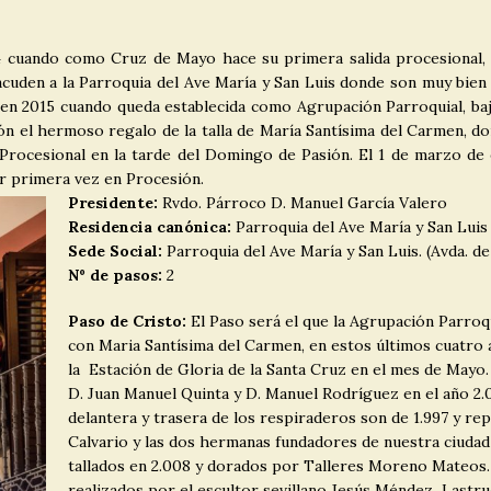
TICIAS
4 cuando como Cruz de Mayo hace su primera salida procesional, 
Solemne Función, Triduo y Besamanos en Honor
]
uden a la Parroquia del Ave María y San Luis donde son muy bien 
ísima del Carmen 2026
CULTOS
 en 2015 cuando queda establecida como Agrupación Parroquial, baj
ión el hermoso regalo de la talla de María Santísima del Carmen,
Información cuota extraordinaria
 ]
NOTICIAS
a Procesional en la tarde del Domingo de Pasión. El 1 de marzo de
r primera vez en Procesión.
Presidente:
Rvdo. Párroco D. Manuel García Valero
Residencia canónica:
Parroquia del Ave María y San Luis
Sede Social:
Parroquia del Ave María y San Luis. (Avda. de
Nº de pasos:
2
Paso de Cristo:
El Paso será el que la Agrupación Parroqu
con Maria Santísima del Carmen, en estos últimos cuatro 
la Estación de Gloria de la Santa Cruz en el mes de Mayo
D. Juan Manuel Quinta y D. Manuel Rodríguez en el año 2.0
delantera y trasera de los respiraderos son de 1.997 y re
Calvario y las dos hermanas fundadores de nuestra ciuda
tallados en 2.008 y dorados por Talleres Moreno Mateos.
realizados por el escultor sevillano Jesús Méndez Lastruc