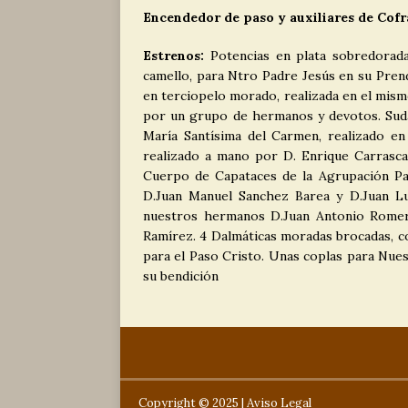
Encendedor de paso y auxiliares de Cofr
Estrenos:
Potencias en plata sobredorad
camello, para Ntro Padre Jesús en su Prend
en terciopelo morado, realizada en el mism
por un grupo de hermanos y devotos. Sudar
María Santísima del Carmen, realizado e
realizado a mano por D. Enrique Carrascal
Cuerpo de Capataces de la Agrupación Par
D.Juan Manuel Sanchez Barea y D.Juan Lu
nuestros hermanos D.Juan Antonio Romer
Ramírez. 4 Dalmáticas moradas brocadas, co
para el Paso Cristo. Unas coplas para Nues
su bendición
Copyright © 2025 |
Aviso Legal