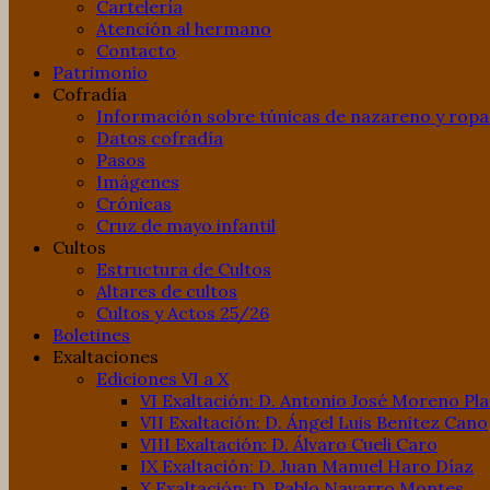
Cartelería
Atención al hermano
Contacto
Patrimonio
Cofradía
Información sobre túnicas de nazareno y ropa
Datos cofradía
Pasos
Imágenes
Crónicas
Cruz de mayo infantil
Cultos
Estructura de Cultos
Altares de cultos
Cultos y Actos 25/26
Boletines
Exaltaciones
Ediciones VI a X
VI Exaltación: D. Antonio José Moreno Pl
VII Exaltación: D. Ángel Luis Benitez Cano
VIII Exaltación: D. Álvaro Cueli Caro
IX Exaltación: D. Juan Manuel Haro Díaz
X Exaltación: D. Pablo Navarro Montes