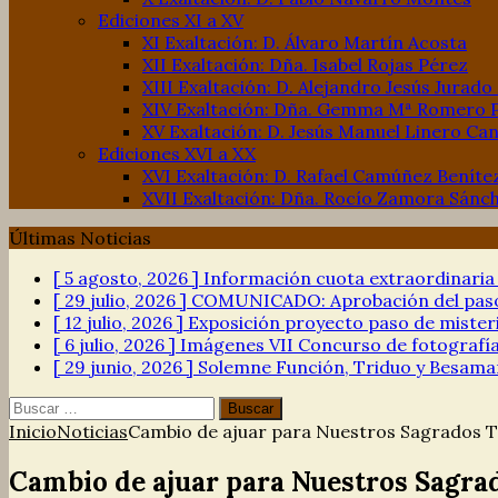
Ediciones XI a XV
XI Exaltación: D. Álvaro Martín Acosta
XII Exaltación: Dña. Isabel Rojas Pérez
XIII Exaltación: D. Alejandro Jesús Jurado
XIV Exaltación: Dña. Gemma Mª Romero 
XV Exaltación: D. Jesús Manuel Linero Can
Ediciones XVI a XX
XVI Exaltación: D. Rafael Camúñez Beníte
XVII Exaltación: Dña. Rocío Zamora Sánc
Últimas Noticias
[ 5 agosto, 2026 ]
Información cuota extraordinari
[ 29 julio, 2026 ]
COMUNICADO: Aprobación del paso 
[ 12 julio, 2026 ]
Exposición proyecto paso de mister
[ 6 julio, 2026 ]
Imágenes VII Concurso de fotograf
[ 29 junio, 2026 ]
Solemne Función, Triduo y Besama
Buscar:
Inicio
Noticias
Cambio de ajuar para Nuestros Sagrados Ti
Cambio de ajuar para Nuestros Sagrad