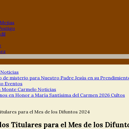
 Mejías
Postigo
dil
z
hez
a
Noticias
de misterio para Nuestro Padre Jesús en su Prendimien
io
Eventos
ía Monte Carmelo
Noticias
nos en Honor a María Santísima del Carmen 2026
Cultos
tulares para el Mes de los Difuntos 2024
os Titulares para el Mes de los Difunt