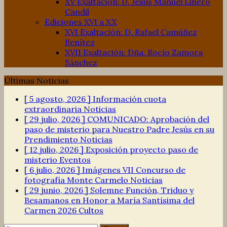
XV Exaltación: D. Jesús Manuel Linero
Candil
Ediciones XVI a XX
XVI Exaltación: D. Rafael Camúñez
Benítez
XVII Exaltación: Dña. Rocío Zamora
Sánchez
Últimas Noticias
[ 5 agosto, 2026 ]
Información cuota
extraordinaria
Noticias
[ 29 julio, 2026 ]
COMUNICADO: Aprobación del
paso de misterio para Nuestro Padre Jesús en su
Prendimiento
Noticias
[ 12 julio, 2026 ]
Exposición proyecto paso de
misterio
Eventos
[ 6 julio, 2026 ]
Imágenes VII Concurso de
fotografía Monte Carmelo
Noticias
[ 29 junio, 2026 ]
Solemne Función, Triduo y
Besamanos en Honor a María Santísima del
Carmen 2026
Cultos