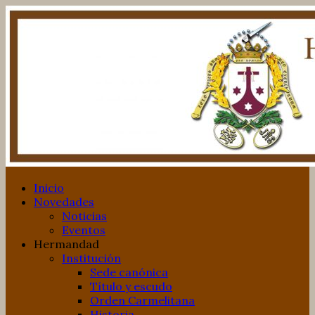
Inicio
Novedades
Noticias
Eventos
Hermandad
Institución
Sede canónica
Título y escudo
Orden Carmelitana
Historia