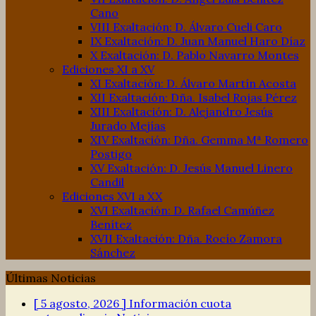
Cano
VIII Exaltación: D. Álvaro Cueli Caro
IX Exaltación: D. Juan Manuel Haro Díaz
X Exaltación: D. Pablo Navarro Montes
Ediciones XI a XV
XI Exaltación: D. Álvaro Martín Acosta
XII Exaltación: Dña. Isabel Rojas Pérez
XIII Exaltación: D. Alejandro Jesús
Jurado Mejías
XIV Exaltación: Dña. Gemma Mª Romero
Postigo
XV Exaltación: D. Jesús Manuel Linero
Candil
Ediciones XVI a XX
XVI Exaltación: D. Rafael Camúñez
Benítez
XVII Exaltación: Dña. Rocío Zamora
Sánchez
Últimas Noticias
[ 5 agosto, 2026 ]
Información cuota