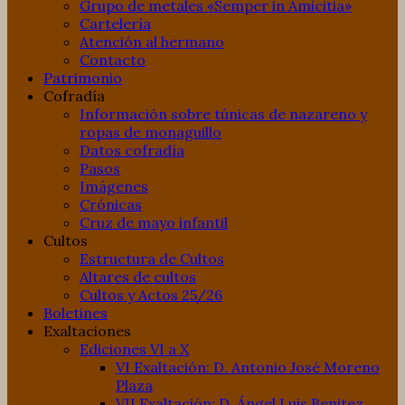
Grupo de metales «Semper in Amicitia»
Cartelería
Atención al hermano
Contacto
Patrimonio
Cofradía
Información sobre túnicas de nazareno y
ropas de monaguillo
Datos cofradía
Pasos
Imágenes
Crónicas
Cruz de mayo infantil
Cultos
Estructura de Cultos
Altares de cultos
Cultos y Actos 25/26
Boletines
Exaltaciones
Ediciones VI a X
VI Exaltación: D. Antonio José Moreno
Plaza
VII Exaltación: D. Ángel Luis Benitez