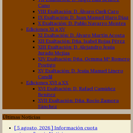
Cano
VIII Exaltación: D. Álvaro Cueli Caro
IX Exaltación: D. Juan Manuel Haro Díaz
X Exaltación: D. Pablo Navarro Montes
Ediciones XI a XV
XI Exaltación: D. Álvaro Martín Acosta
XII Exaltación: Dña. Isabel Rojas Pérez
XIII Exaltación: D. Alejandro Jesús
Jurado Mejías
XIV Exaltación: Dña. Gemma Mª Romero
Postigo
XV Exaltación: D. Jesús Manuel Linero
Candil
Ediciones XVI a XX
XVI Exaltación: D. Rafael Camúñez
Benítez
XVII Exaltación: Dña. Rocío Zamora
Sánchez
Últimas Noticias
[ 5 agosto, 2026 ]
Información cuota