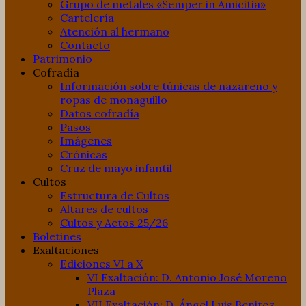
Grupo de metales «Semper in Amicitia»
Cartelería
Atención al hermano
Contacto
Patrimonio
Cofradía
Información sobre túnicas de nazareno y
ropas de monaguillo
Datos cofradía
Pasos
Imágenes
Crónicas
Cruz de mayo infantil
Cultos
Estructura de Cultos
Altares de cultos
Cultos y Actos 25/26
Boletines
Exaltaciones
Ediciones VI a X
VI Exaltación: D. Antonio José Moreno
Plaza
VII Exaltación: D. Ángel Luis Benitez