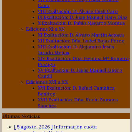
Cano
VIII Exaltación: D. Álvaro Cueli Caro
IX Exaltación: D. Juan Manuel Haro Díaz
X Exaltación: D. Pablo Navarro Montes
Ediciones XI a XV
XI Exaltación: D. Álvaro Martín Acosta
XII Exaltación: Dña. Isabel Rojas Pérez
XIII Exaltación: D. Alejandro Jesús
Jurado Mejías
XIV Exaltación: Dña. Gemma Mª Romero
Postigo
XV Exaltación: D. Jesús Manuel Linero
Candil
Ediciones XVI a XX
XVI Exaltación: D. Rafael Camúñez
Benítez
XVII Exaltación: Dña. Rocío Zamora
Sánchez
Últimas Noticias
[ 5 agosto, 2026 ]
Información cuota