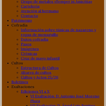
Grupo de metales «Semper in Amicitia»
Cartelería
Atención al hermano
Contacto
Patrimonio
Cofradía
Información sobre túnicas de nazareno y
ropas de monaguillo
Datos cofradía
Pasos
Imágenes
Crónicas
Cruz de mayo infantil
Cultos
Estructura de Cultos
Altares de cultos
Cultos y Actos 25/26
Boletines
Exaltaciones
Ediciones VI a X
VI Exaltación: D. Antonio José Moreno
Plaza
VII Exaltación: D. Ángel Luis Benitez