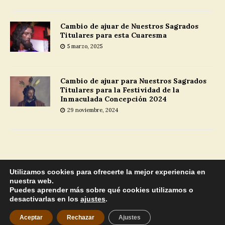
Cambio de ajuar de Nuestros Sagrados
Titulares para esta Cuaresma
5 marzo, 2025
Cambio de ajuar para Nuestros Sagrados
Titulares para la Festividad de la
Inmaculada Concepción 2024
29 noviembre, 2024
MENU
Utilizamos cookies para ofrecerte la mejor experiencia en
nuestra web.
Puedes aprender más sobre qué cookies utilizamos o
Copyright © 2025 |
Aviso Legal
desactivarlas en los
ajustes
.
Hermandad Carmelitana de la Santa Cruz, Nuestro Padre Jesús en
su Prendimiento y María Santísima del Carmen.
Aceptar
Rechazar
Ajustes