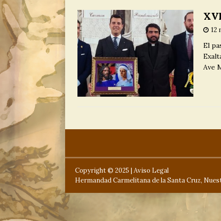
Carmelo
NO
XVI
[ 29 junio, 2026 
12 
El pa
a María Sant
Exalt
Ave 
[ 5 agosto, 2026
Copyright © 2025 |
Aviso Legal
Hermandad Carmelitana de la Santa Cruz, Nuest