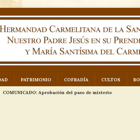
DAD
PATRIMONIO
COFRADÍA
CULTOS
BO
COMUNICADO: Aprobación del paso de misterio
 Padre Jesús en su Prendimiento
NOTICIAS
Exposición proyecto paso de misterio
EVENTOS
Imágenes VII Concurso de fotografía Monte