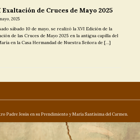
TICIAS
 Exaltación de Cruces de Mayo 2025
Solemne Función, Triduo y Besamanos en Honor
]
mayo, 2025
sado sábado 10 de mayo, se realizó la XVI Edición de la
ísima del Carmen 2026
CULTOS
ación de las Cruces de Mayo 2025 en la antigua capilla del
Información cuota extraordinaria
María en la Casa Hermandad de Nuestra Señora de
[…]
 ]
NOTICIAS
ro Padre Jesús en su Prendimiento y María Santísima del Carmen.