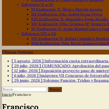
Ediciones XI a XV
XI Exaltación: D. Álvaro Martín Acosta
XII Exaltación: Dña. Isabel Rojas Pérez
XIII Exaltación: D. Alejandro Jesús Jurado
XIV Exaltación: Dña. Gemma Mª Romero 
XV Exaltación: D. Jesús Manuel Linero Can
Ediciones XVI a XX
XVI Exaltación: D. Rafael Camúñez Beníte
XVII Exaltación: Dña. Rocío Zamora Sánc
Últimas Noticias
[ 5 agosto, 2026 ]
Información cuota extraordinari
[ 29 julio, 2026 ]
COMUNICADO: Aprobación del paso 
[ 12 julio, 2026 ]
Exposición proyecto paso de mister
[ 6 julio, 2026 ]
Imágenes VII Concurso de fotograf
[ 29 junio, 2026 ]
Solemne Función, Triduo y Besama
Buscar:
Inicio
Francisco
Francisco