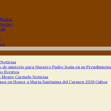
 Mejías
Postigo
dil
z
hez
a
Noticias
de misterio para Nuestro Padre Jesús en su Prendimien
io
Eventos
ía Monte Carmelo
Noticias
nos en Honor a María Santísima del Carmen 2026
Cultos