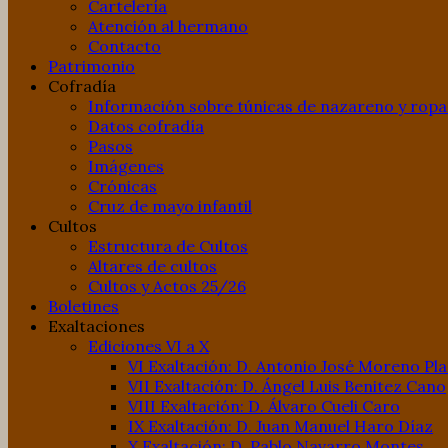
Cartelería
Atención al hermano
Contacto
Patrimonio
Cofradía
Información sobre túnicas de nazareno y ropa
Datos cofradía
Pasos
Imágenes
Crónicas
Cruz de mayo infantil
Cultos
Estructura de Cultos
Altares de cultos
Cultos y Actos 25/26
Boletines
Exaltaciones
Ediciones VI a X
VI Exaltación: D. Antonio José Moreno Pl
VII Exaltación: D. Ángel Luis Benitez Cano
VIII Exaltación: D. Álvaro Cueli Caro
IX Exaltación: D. Juan Manuel Haro Díaz
X Exaltación: D. Pablo Navarro Montes