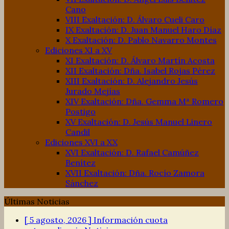
Cano
VIII Exaltación: D. Álvaro Cueli Caro
IX Exaltación: D. Juan Manuel Haro Díaz
X Exaltación: D. Pablo Navarro Montes
Ediciones XI a XV
XI Exaltación: D. Álvaro Martín Acosta
XII Exaltación: Dña. Isabel Rojas Pérez
XIII Exaltación: D. Alejandro Jesús
Jurado Mejías
XIV Exaltación: Dña. Gemma Mª Romero
Postigo
XV Exaltación: D. Jesús Manuel Linero
Candil
Ediciones XVI a XX
XVI Exaltación: D. Rafael Camúñez
Benítez
XVII Exaltación: Dña. Rocío Zamora
Sánchez
Últimas Noticias
[ 5 agosto, 2026 ]
Información cuota