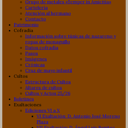
Grupo de metales «Semper in Amicitia»
Cartelería
Atención al hermano
Contacto
Patrimonio
Cofradía
Información sobre túnicas de nazareno y
ropas de monaguillo
Datos cofradía
Pasos
Imágenes
Crónicas
Cruz de mayo infantil
Cultos
Estructura de Cultos
Altares de cultos
Cultos y Actos 25/26
Boletines
Exaltaciones
Ediciones VI a X
VI Exaltación: D. Antonio José Moreno
Plaza
VII Exaltación: D. Ángel Luis Benitez