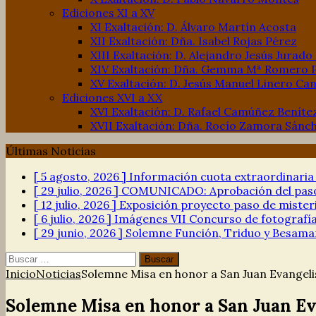
Ediciones XI a XV
XI Exaltación: D. Álvaro Martín Acosta
XII Exaltación: Dña. Isabel Rojas Pérez
XIII Exaltación: D. Alejandro Jesús Jurado
XIV Exaltación: Dña. Gemma Mª Romero 
XV Exaltación: D. Jesús Manuel Linero Can
Ediciones XVI a XX
XVI Exaltación: D. Rafael Camúñez Beníte
XVII Exaltación: Dña. Rocío Zamora Sánc
Últimas Noticias
[ 5 agosto, 2026 ]
Información cuota extraordinari
[ 29 julio, 2026 ]
COMUNICADO: Aprobación del paso 
[ 12 julio, 2026 ]
Exposición proyecto paso de mister
[ 6 julio, 2026 ]
Imágenes VII Concurso de fotograf
[ 29 junio, 2026 ]
Solemne Función, Triduo y Besama
Buscar:
Inicio
Noticias
Solemne Misa en honor a San Juan Evangeli
Solemne Misa en honor a San Juan Ev