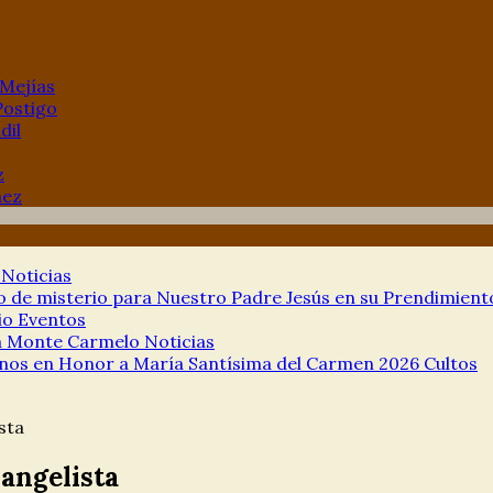
 Mejías
Postigo
dil
z
hez
a
Noticias
de misterio para Nuestro Padre Jesús en su Prendimien
io
Eventos
ía Monte Carmelo
Noticias
nos en Honor a María Santísima del Carmen 2026
Cultos
sta
angelista