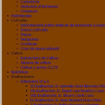
Cartelería
Atención al hermano
Contacto
Patrimonio
Cofradía
Información sobre túnicas de nazareno y ropa
Datos cofradía
Pasos
Imágenes
Crónicas
Cruz de mayo infantil
Cultos
Estructura de Cultos
Altares de cultos
Cultos y Actos 25/26
Boletines
Exaltaciones
Ediciones VI a X
VI Exaltación: D. Antonio José Moreno Pl
VII Exaltación: D. Ángel Luis Benitez Cano
VIII Exaltación: D. Álvaro Cueli Caro
IX Exaltación: D. Juan Manuel Haro Díaz
X Exaltación: D. Pablo Navarro Montes