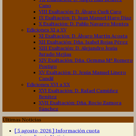
Cano
VIII Exaltación: D. Álvaro Cueli Caro
IX Exaltación: D. Juan Manuel Haro Díaz
X Exaltación: D. Pablo Navarro Montes
Ediciones XI a XV
XI Exaltación: D. Álvaro Martín Acosta
XII Exaltación: Dña. Isabel Rojas Pérez
XIII Exaltación: D. Alejandro Jesús
Jurado Mejías
XIV Exaltación: Dña. Gemma Mª Romero
Postigo
XV Exaltación: D. Jesús Manuel Linero
Candil
Ediciones XVI a XX
XVI Exaltación: D. Rafael Camúñez
Benítez
XVII Exaltación: Dña. Rocío Zamora
Sánchez
Últimas Noticias
[ 5 agosto, 2026 ]
Información cuota