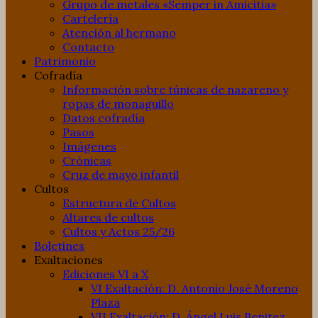
Grupo de metales «Semper in Amicitia»
Cartelería
Atención al hermano
Contacto
Patrimonio
Cofradía
Información sobre túnicas de nazareno y
ropas de monaguillo
Datos cofradía
Pasos
Imágenes
Crónicas
Cruz de mayo infantil
Cultos
Estructura de Cultos
Altares de cultos
Cultos y Actos 25/26
Boletines
Exaltaciones
Ediciones VI a X
VI Exaltación: D. Antonio José Moreno
Plaza
VII Exaltación: D. Ángel Luis Benitez