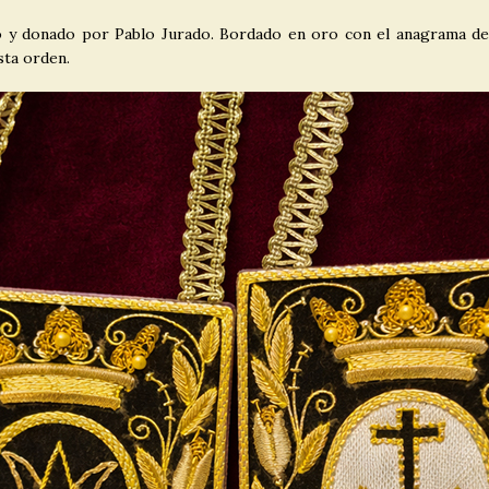
TICIAS
 y donado por Pablo Jurado. Bordado en oro con el anagrama de 
sta orden.
Solemne Función, Triduo y Besamanos en Honor
]
ísima del Carmen 2026
CULTOS
Información cuota extraordinaria
 ]
NOTICIAS