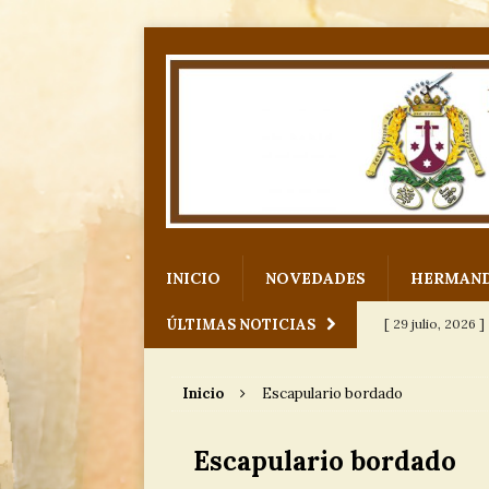
INICIO
NOVEDADES
HERMAN
ÚLTIMAS NOTICIAS
[ 29 julio, 2026 ]
para Nuestro
Inicio
Escapulario bordado
[ 12 julio, 2026 ]
Escapulario bordado
[ 6 julio, 2026 ]