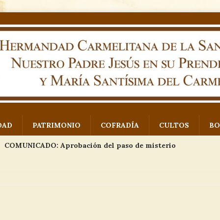
DAD
PATRIMONIO
COFRADÍA
CULTOS
BO
COMUNICADO: Aprobación del paso de misterio
 Padre Jesús en su Prendimiento
NOTICIAS
Exposición proyecto paso de misterio
EVENTOS
Imágenes VII Concurso de fotografía Monte