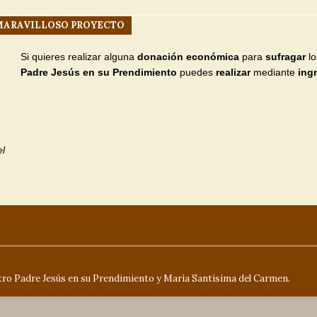
TICIAS
 MARAVILLOSO PROYECTO
Solemne Función, Triduo y Besamanos en Honor
]
Si quieres realizar alguna
donación económica
para
sufragar
l
Padre Jesús en su Prendimiento
puedes
realizar
mediante
ing
ísima del Carmen 2026
CULTOS
el
ro Padre Jesús en su Prendimiento y María Santísima del Carmen.