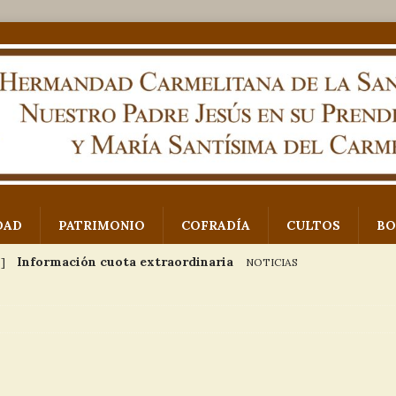
DAD
PATRIMONIO
COFRADÍA
CULTOS
BO
Información cuota extraordinaria
 ]
NOTICIAS
COMUNICADO: Aprobación del paso de misterio
 Padre Jesús en su Prendimiento
NOTICIAS
Exposición proyecto paso de misterio
EVENTOS
Imágenes VII Concurso de fotografía Monte