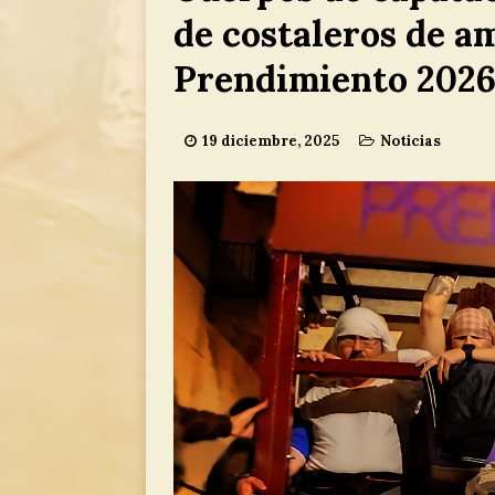
Carmelo
NO
de costaleros de am
[ 29 junio, 2026 
Prendimiento 202
a María Sant
19 diciembre, 2025
Noticias
[ 5 agosto, 2026