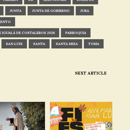
JUNTA
JUNTA DE GOBIERNO
JURA
IENTO
 IGUALÁ DE COSTALEROS 2026
PARROQUIA
SAN LUIS
SANTA
SANTA MISA
TOMA
NEXT ARTICLE