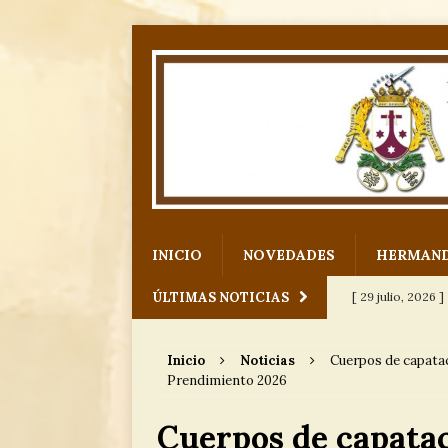
INICIO
NOVEDADES
HERMAN
ÚLTIMAS NOTICIAS
[ 29 julio, 2026 ]
para Nuestro
Inicio
Noticias
Cuerpos de capatac
[ 12 julio, 2026 ]
Prendimiento 2026
[ 6 julio, 2026 ]
Cuerpos de capatac