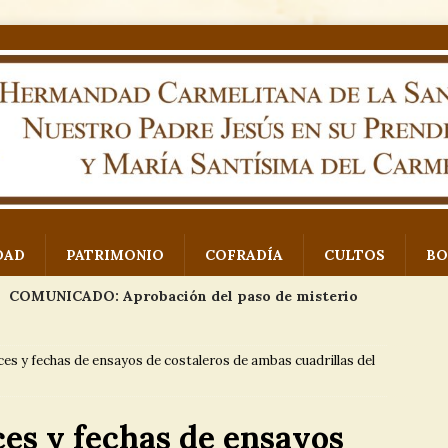
DAD
PATRIMONIO
COFRADÍA
CULTOS
BO
COMUNICADO: Aprobación del paso de misterio
 Padre Jesús en su Prendimiento
NOTICIAS
es y fechas de ensayos de costaleros de ambas cuadrillas del
Exposición proyecto paso de misterio
EVENTOS
Imágenes VII Concurso de fotografía Monte
es y fechas de ensayos