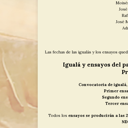
Moisé
José
Raf
José M
Ad
Las fechas de las igualás y los ensayos que
Igualá y ensayos del p
P
Convocatoria de igualá, 
Primer ensa
Segundo ensa
Tercer ens
Todos los
ensayos se producirán a las 
NE