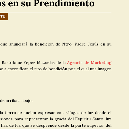
ús en su Prendimiento
TICIAS
Solemne Función, Triduo y Besamanos en Honor
]
OTE
ísima del Carmen 2026
CULTOS
Información cuota extraordinaria
 ]
NOTICIAS
 que anunciará la Bendición de Ntro. Padre Jesús en su
or Bartolomé Yépez Mazuelas de la
Agencia de Marketing
 a escenificar el rito de bendición por el cual una imagen
 de arriba a abajo.
la tierra se suelen expresar con ráfagas de luz desde el
iones para representar la gracia del Espíritu Santo, luz
el haz de luz que se desprende desde la parte superior del