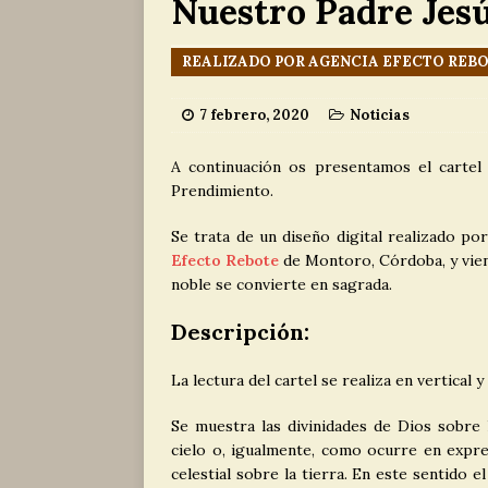
Nuestro Padre Jes
Carmelo
NO
[ 29 junio, 2026 
REALIZADO POR AGENCIA EFECTO REB
a María Sant
7 febrero, 2020
Noticias
[ 5 agosto, 2026
A continuación os presentamos el cartel
Prendimiento.
Se trata de un diseño digital realizado p
Efecto Rebote
de Montoro, Córdoba, y viene
noble se convierte en sagrada.
Descripción
:
La lectura del cartel se realiza en vertical y
Se muestra las divinidades de Dios sobre 
cielo o, igualmente, como ocurre en expres
celestial sobre la tierra. En este sentido 