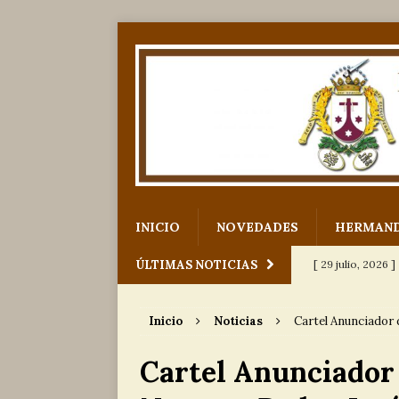
INICIO
NOVEDADES
HERMAN
ÚLTIMAS NOTICIAS
[ 29 julio, 2026 ]
para Nuestro
Inicio
Noticias
Cartel Anunciador 
[ 12 julio, 2026 ]
Cartel Anunciador 
[ 6 julio, 2026 ]