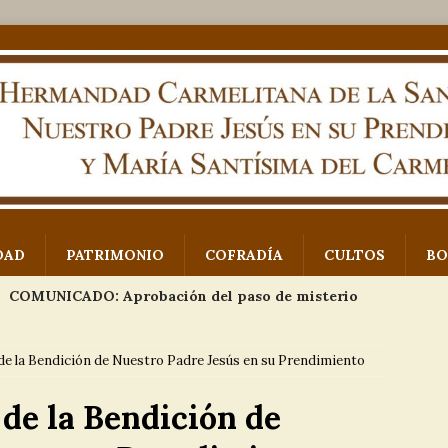
DAD
PATRIMONIO
COFRADÍA
CULTOS
BO
COMUNICADO: Aprobación del paso de misterio
 Padre Jesús en su Prendimiento
NOTICIAS
de la Bendición de Nuestro Padre Jesús en su Prendimiento
Exposición proyecto paso de misterio
EVENTOS
de la Bendición de
Imágenes VII Concurso de fotografía Monte