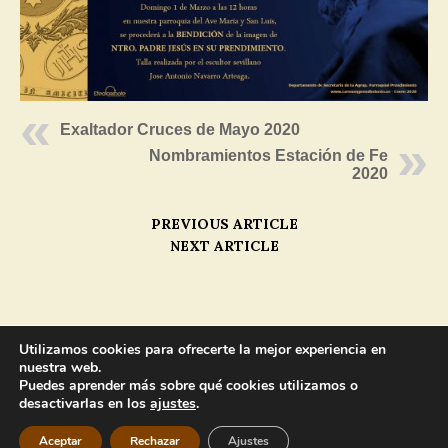
Exaltador Cruces de Mayo 2020
Nombramientos Estación de Fe
2020
PREVIOUS ARTICLE
NEXT ARTICLE
MENU
Utilizamos cookies para ofrecerte la mejor experiencia en
nuestra web.
Puedes aprender más sobre qué cookies utilizamos o
Copyright © 2025 |
Aviso Legal
desactivarlas en los
ajustes
.
Hermandad Carmelitana de la Santa Cruz, Nuestro Padre Jesús en
su Prendimiento y María Santísima del Carmen.
Aceptar
Rechazar
Ajustes