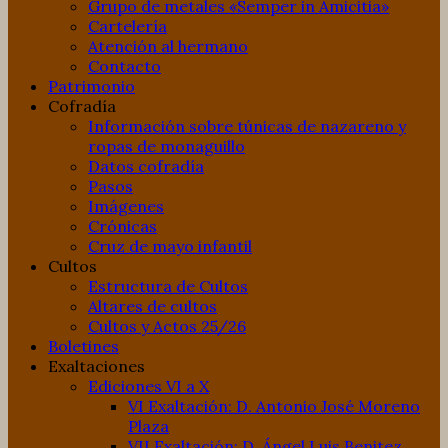
Grupo de metales «Semper in Amicitia»
Cartelería
Atención al hermano
Contacto
Patrimonio
Cofradía
Información sobre túnicas de nazareno y
ropas de monaguillo
Datos cofradía
Pasos
Imágenes
Crónicas
Cruz de mayo infantil
Cultos
Estructura de Cultos
Altares de cultos
Cultos y Actos 25/26
Boletines
Exaltaciones
Ediciones VI a X
VI Exaltación: D. Antonio José Moreno
Plaza
VII Exaltación: D. Ángel Luis Benitez