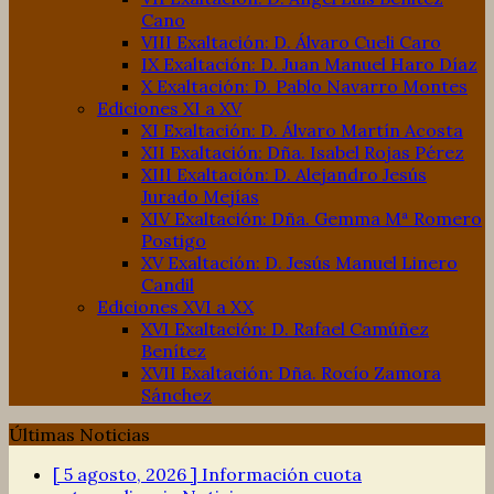
Cano
VIII Exaltación: D. Álvaro Cueli Caro
IX Exaltación: D. Juan Manuel Haro Díaz
X Exaltación: D. Pablo Navarro Montes
Ediciones XI a XV
XI Exaltación: D. Álvaro Martín Acosta
XII Exaltación: Dña. Isabel Rojas Pérez
XIII Exaltación: D. Alejandro Jesús
Jurado Mejías
XIV Exaltación: Dña. Gemma Mª Romero
Postigo
XV Exaltación: D. Jesús Manuel Linero
Candil
Ediciones XVI a XX
XVI Exaltación: D. Rafael Camúñez
Benítez
XVII Exaltación: Dña. Rocío Zamora
Sánchez
Últimas Noticias
[ 5 agosto, 2026 ]
Información cuota